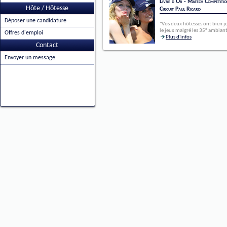
Livre d'Or - Matech Compétitio
Hôte / Hôtesse
Circuit Paul Ricard
Déposer une candidature
"Vos deux hôtesses ont bien j
le jeux malgré les 35° ambiants
Offres d'emploi
Plus d'infos
Contact
Envoyer un message