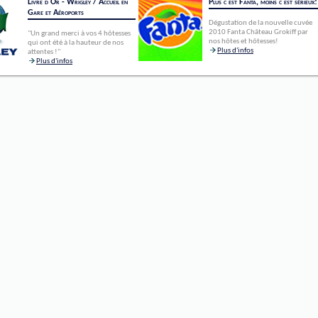
Livre d'Or - Wrigley / Accueil en
Plus c'est Fanta, moins c'est sérieux!
Gare et Aéroports
Dégustation de la nouvelle cuvée
2010 Fanta Château Grokiff par
"Un grand merci à vos 4 hôtesses
nos hôtes et hôtesses!
qui ont été à la hauteur de nos
Plus d'infos
attentes !"
Plus d'infos